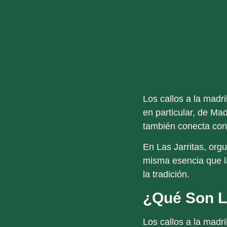
Los
callos a la madr
en particular, de Ma
también conecta con l
En
Las Jarritas
, org
misma esencia que l
la tradición
.
¿Qué Son L
Los callos a la madr