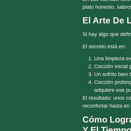
plato honesto, sabroso
El Arte De 
Si hay algo que def
El secreto está en:
Una limpieza e
Cocción inicial
p
Un sofrito bien 
Cocción prolong
adquiere ese pu
El resultado: unos c
reconfortar hasta en 
Cómo Logra
Y El Tiemp