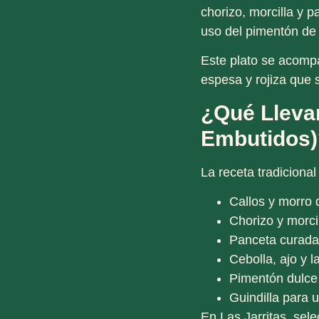
chorizo, morcilla y p
uso del
pimentón de 
Este plato se acompa
espesa y rojiza que 
¿Qué Llevan
Embutidos)
La receta tradicional
Callos y morro 
Chorizo y morci
Panceta
curada 
Cebolla, ajo y l
Pimentón dulce 
Guindilla
para u
En
Las Jarritas
, sel