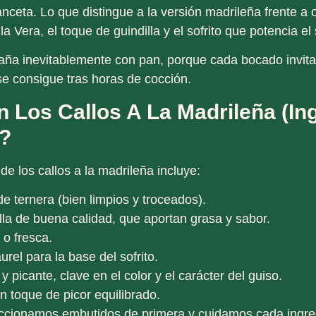
anceta. Lo que distingue a la versión madrileña frente a 
la Vera
, el toque de guindilla y el sofrito que potencia el
ña inevitablemente con pan, porque cada bocado invita 
se consigue tras horas de cocción.
 Los Callos A La Madrileña (in
?
 de los callos a la madrileña incluye:
de ternera
(bien limpios y troceados).
lla
de buena calidad, que aportan grasa y sabor.
o fresca.
aurel
para la base del sofrito.
y picante
, clave en el color y el carácter del guiso.
n toque de picor equilibrado.
eccionamos embutidos de primera y cuidamos cada ingred