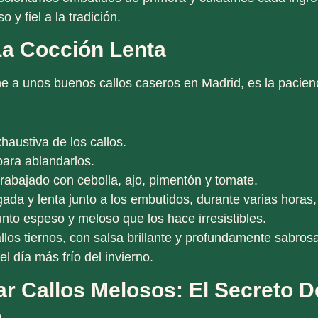
 y fiel a la tradición.
La Cocción Lenta
ine a unos
buenos callos caseros en Madrid
, es la
pacien
xhaustiva
de los callos.
ara ablandarlos.
trabajado
con cebolla, ajo, pimentón y tomate.
ada y lenta
junto a los embutidos, durante varias horas,
nto espeso y meloso que los hace irresistibles.
allos tiernos, con salsa brillante y profundamente sabro
el día más frío del invierno.
r Callos Melosos: El Secreto D
o